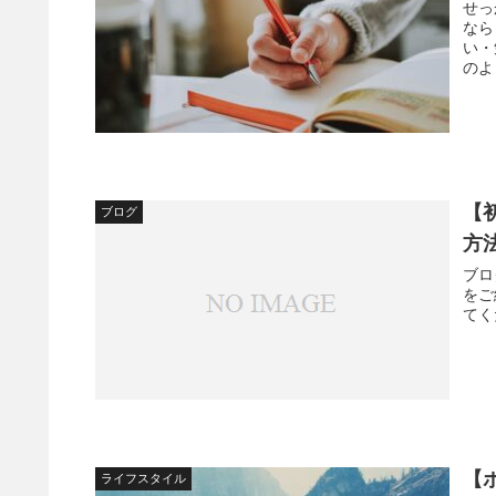
せっ
なら
い・
のよ
【
ブログ
方
ブロ
をご
てく
【
ライフスタイル