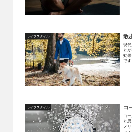
散
ライフスタイル
現代
とが
効果
です
コ
ライフスタイル
コー
と思
メリ
ット