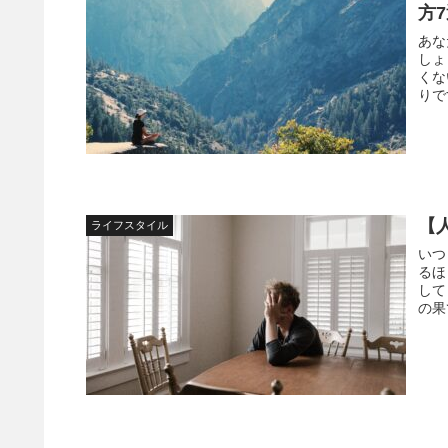
方
あな
しょ
くな
りで
【
ライフスタイル
いつ
るほ
して
の果