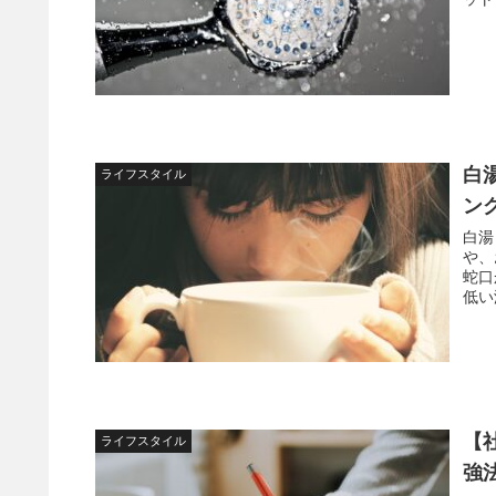
白
ライフスタイル
ン
白湯
や、
蛇口
低い
【
ライフスタイル
強