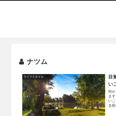
ナツム
目
ライフスタイル
い
何か
ます
いこ
る前