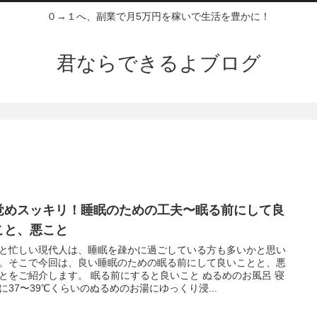
０→１へ、副業で月5万円を稼いで生活を豊かに！
君ならできるよブログ
覚めスッキリ！睡眠のための工夫〜眠る前にして良
こと、悪こと
と忙しい現代人は、睡眠を疎かに過ごしている方も多いかと思い
。そこで今回は、良い睡眠のための眠る前にして良いことと、悪
とをご紹介します。 眠る前にすると良いこと ぬるめのお風呂 寝
に37〜39℃くらいのぬるめのお湯にゆっくり浸...