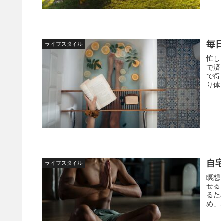
毎
ライフスタイル
忙し
で済
で得
り体
自
ライフスタイル
瞑想
せる
るた
め」